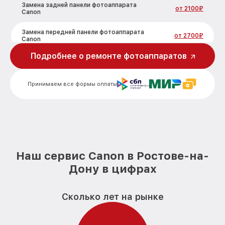
Замена задней панели фотоаппарата
от 2100₽
Canon
Замена передней панели фотоаппарата
от 2700₽
Canon
Подробнее о ремонте фотоаппаратов
Замена устройства стабилизации
от 2850₽
фотоаппарата Canon
Принимаем все формы оплаты
Замена фокусировочного экрана
от 2700₽
фотоаппарата Canon
Замена дисплея (экрана) фотоаппарата
от 2200₽
Canon
Замена корпуса фотоаппарата Canon
от 2200₽
Наш сервис Canon в Ростове-на-
Замена CCD/CMOS матрицы
от 4300₽
Дону в цифрах
фотоаппарата Canon
Замена затвора фотоаппарата Canon
от 2300₽
Сколько лет на рынке
Замена материнской платы
от 3300₽
фотоаппарата Canon