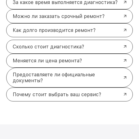
За какое время выполняется диагностика?
поставок, всё необходимое уже у нас.
Если у вас возникли проблемы с техникой Canon,
Можно ли заказать срочный ремонт?
оставьте заявку на сайте, и мы перезвоним вам в
течение 5 минут. Для клиентов из Ростове-на-
Дону также доступна возможность вызова
Как долго производится ремонт?
курьера для забора устройства. Ваше устройство
будет в надёжных руках.
Сколько стоит диагностика?
Для дополнительной информации и записи на
ремонт обращайтесь по телефону +7 (863) 209-
Меняется ли цена ремонта?
79-87 или посетите наш сервисный центр по
адресу проспект Стачки, 200/1к1.
Предоставляете ли официальные
документы?
Почему стоит выбрать ваш сервис?