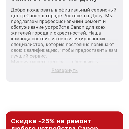
Добро пожаловать в официальный сервисный
центр Canon в городе Ростове-на-Дону. Мы
предлагаем профессиональный ремонт и
обслуживание устройств Canon для всех
жителей города и окрестностей. Наша
команда состоит из сертифицированных
специалистов, которые постоянно повышают
свою квалификацию, чтобы предоставить вам
лучший сервис.
Миссия нашего центра — обеспечить
качественный и доступный ремонт для
Развернуть
каждого пользователя продукции Canon, вне
зависимости от сложности поломки. Мы
стремимся к тому, чтобы каждый клиент был
удовлетворен скоростью и качеством
предоставляемых услуг. Наша цель — стать
лучшим сервисным центром Canon в городе
Ростове-на-Дону, постоянно повышая уровень
доверия и лояльности наших клиентов.
Скидка -25% на ремонт
любого устройства Canon