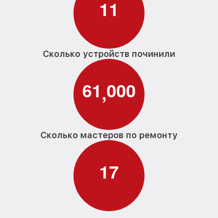
1
1
Замена платы отсека карты памяти
от 3800₽
фотоаппарата Canon
Устранение битых пикселей на
CCD/CMOS матрице фотоаппарата
от 3900₽
Canon
Сколько устройств починили
Чистка CCD/CMOS матрицы
от 3500₽
фотоаппарата Canon
6
1
0
0
0
,
Замена байонета фотоаппарата Canon
от 3400₽
Замена кнопки включения фотоаппарата
от 2100₽
Canon
Сколько мастеров по ремонту
Замена микрофона фотоаппарата Canon
от 2700₽
Замена аккумулятора фотоаппарата
1
7
от 500₽
Canon
Программный ремонт фотоаппарата
от 2900₽
Canon