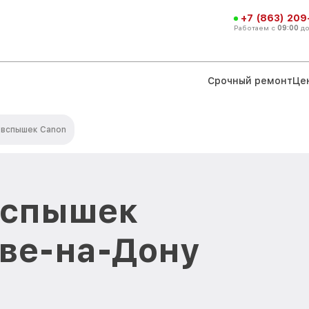
+7 (863) 209
Работаем с
09:00
д
Срочный ремонт
Це
овспышек Canon
вспышек
ове-на-Дону