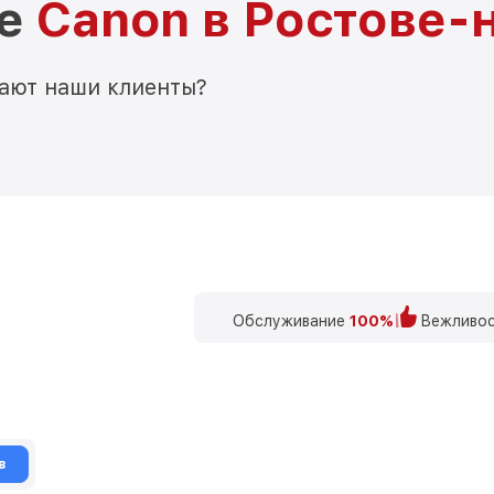
ре
Canon в Ростове-
мают наши клиенты?
Обслуживание
100%
Вежливос
в