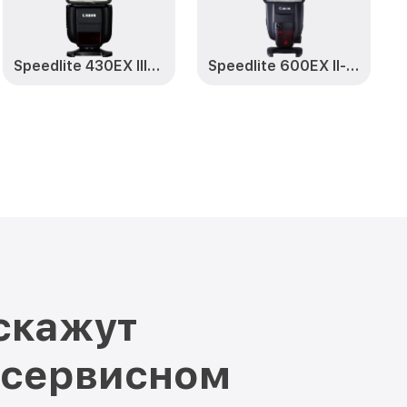
Speedlite 430EX III-RT
Speedlite 600EX II-RT
скажут
 сервисном