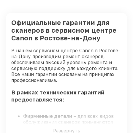
Ремонт после залития сканера Canon
от 1730₽
Официальные гарантии для
Ошибка сканера Canon
от 700₽
сканеров в сервисном центре
Canon в Ростове-на-Дону
В нашем сервисном центре Canon в Ростове-
на-Дону производим ремонт сканеров,
обеспечиваем высокий уровень ремонта и
сервисную поддержку для каждого клиента.
Все наши гарантии основаны на принципах
профессионализма.
В рамках технических гарантий
предоставляется:
Фирменные детали
– для всех видов
обслуживания сканеров применяются
только оригинальные запчасти.
Развернуть