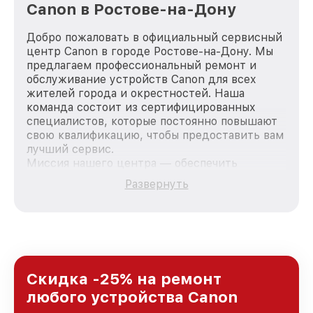
Canon в Ростове-на-Дону
Добро пожаловать в официальный сервисный
центр Canon в городе Ростове-на-Дону. Мы
предлагаем профессиональный ремонт и
обслуживание устройств Canon для всех
жителей города и окрестностей. Наша
команда состоит из сертифицированных
специалистов, которые постоянно повышают
свою квалификацию, чтобы предоставить вам
лучший сервис.
Миссия нашего центра — обеспечить
качественный и доступный ремонт для
Развернуть
каждого пользователя продукции Canon, вне
зависимости от сложности поломки. Мы
стремимся к тому, чтобы каждый клиент был
удовлетворен скоростью и качеством
предоставляемых услуг. Наша цель — стать
лучшим сервисным центром Canon в городе
Ростове-на-Дону, постоянно повышая уровень
Скидка -25% на ремонт
доверия и лояльности наших клиентов.
любого устройства Canon